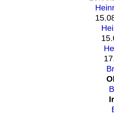
Hein
15.0
Hei
15.
He
17
B
O
B
I