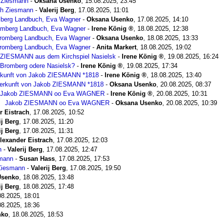
h Ziesmann
-
Oksana Usenko
,
15.08.2025, 23:45
ch Ziesmann
-
Valerij Berg
,
17.08.2025, 11:01
berg Landbuch, Eva Wagner
-
Oksana Usenko
,
17.08.2025, 14:10
omberg Landbuch, Eva Wagner
-
Irene König
,
18.08.2025, 12:38
romberg Landbuch, Eva Wagner
-
Oksana Usenko
,
18.08.2025, 13:33
romberg Landbuch, Eva Wagner
-
Anita Markert
,
18.08.2025, 19:02
ZIESMANN aus dem Kirchspiel Nasielsk
-
Irene König
,
19.08.2025, 16:24
Bromberg odere Nasielsk?
-
Irene König
,
19.08.2025, 17:34
rkunft von Jakob ZIESMANN *1818
-
Irene König
,
18.08.2025, 13:40
erkunft von Jakob ZIESMANN *1818
-
Oksana Usenko
,
20.08.2025, 08:37
Jakob ZIESMANN oo Eva WAGNER
-
Irene König
,
20.08.2025, 10:31
Jakob ZIESMANN oo Eva WAGNER
-
Oksana Usenko
,
20.08.2025, 10:39
r Eistrach
,
17.08.2025, 10:52
ij Berg
,
17.08.2025, 11:20
ij Berg
,
17.08.2025, 11:31
lexander Eistrach
,
17.08.2025, 12:03
n
-
Valerij Berg
,
17.08.2025, 12:47
smann
-
Susan Hass
,
17.08.2025, 17:53
Ziesmann
-
Valerij Berg
,
17.08.2025, 19:50
Usenko
,
18.08.2025, 13:48
ij Berg
,
18.08.2025, 17:48
08.2025, 18:01
08.2025, 18:36
nko
,
18.08.2025, 18:53