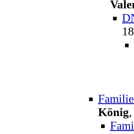
Vale
DN
18
Famili
König
Fami