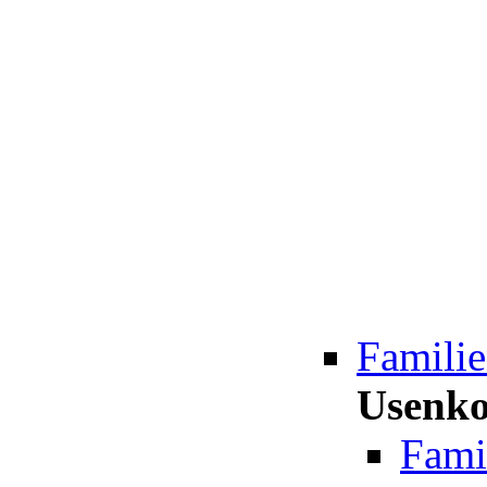
Famili
Usenk
Fami