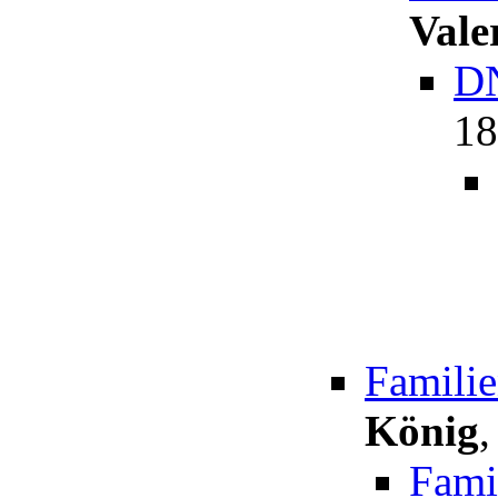
Vale
DN
18
Famili
König
Fami