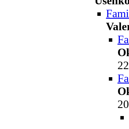
Usenk
Fami
Vale
Fa
O
22
Fa
O
20