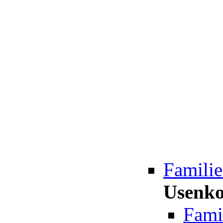
Famili
Usenk
Fami