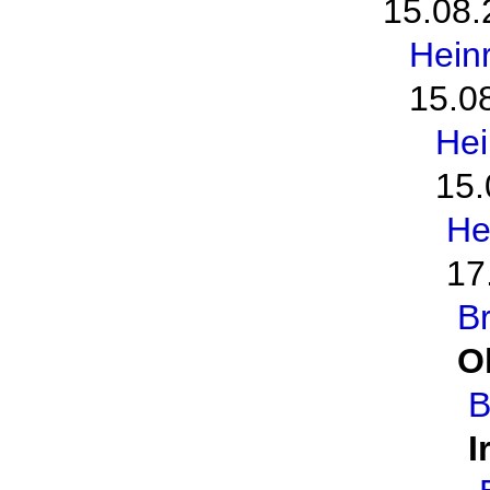
15.08.
Hein
15.0
Hei
15.
He
17
B
O
B
I