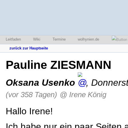
Leitfaden
Wiki
Termine
wolhynien.de
zurück zur Hauptseite
Pauline ZIESMANN
Oksana Usenko
,
Donnerst
(vor 358 Tagen)
@ Irene König
Hallo Irene!
Ich habe nur ein paar Seiten