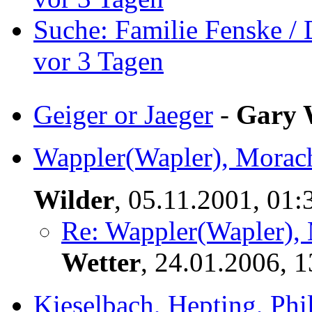
Suche: Familie Fenske /
vor 3 Tagen
Geiger or Jaeger
-
Gary 
Wappler(Wapler), Morach,
Wilder
,
05.11.2001, 01
Re: Wappler(Wapler), 
Wetter
,
24.01.2006, 1
Kieselbach, Hepting, Phi