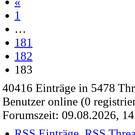
«
1
…
181
182
183
40416 Einträge in 5478 Thre
Benutzer online (0 registrie
Forumszeit: 09.08.2026, 14
RSS Einträge
RSS Thre