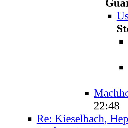
Gua
Us
St
Machho
22:48
Re: Kieselbach, Hep