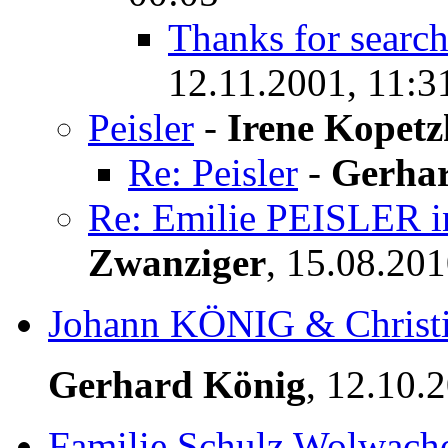
Thanks for search
12.11.2001, 11:3
Peisler
-
Irene Kopetz
Re: Peisler
-
Gerha
Re: Emilie PEISLER 
Zwanziger
,
15.08.201
Johann KÖNIG & Chris
Gerhard König
,
12.10.
Familie Schulz Wolwac