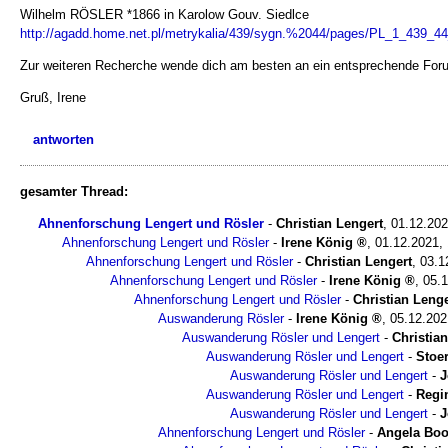
Wilhelm RÖSLER *1866 in Karolow Gouv. Siedlce
http://agadd.home.net.pl/metrykalia/439/sygn.%2044/pages/PL_1_439_4
Zur weiteren Recherche wende dich am besten an ein entsprechende Forum
Gruß, Irene
antworten
gesamter Thread:
Ahnenforschung Lengert und Rösler
-
Christian Lengert
,
01.12.20
Ahnenforschung Lengert und Rösler
-
Irene König
,
01.12.2021,
Ahnenforschung Lengert und Rösler
-
Christian Lengert
,
03.1
Ahnenforschung Lengert und Rösler
-
Irene König
,
05.1
Ahnenforschung Lengert und Rösler
-
Christian Lenge
Auswanderung Rösler
-
Irene König
,
05.12.202
Auswanderung Rösler und Lengert
-
Christia
Auswanderung Rösler und Lengert
-
Stoe
Auswanderung Rösler und Lengert
-
J
Auswanderung Rösler und Lengert
-
Regi
Auswanderung Rösler und Lengert
-
J
Ahnenforschung Lengert und Rösler
-
Angela Boo