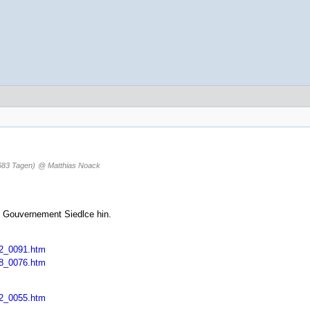
683 Tagen)
@ Matthias Noack
em Gouvernement Siedlce hin.
42_0091.htm
98_0076.htm
42_0055.htm