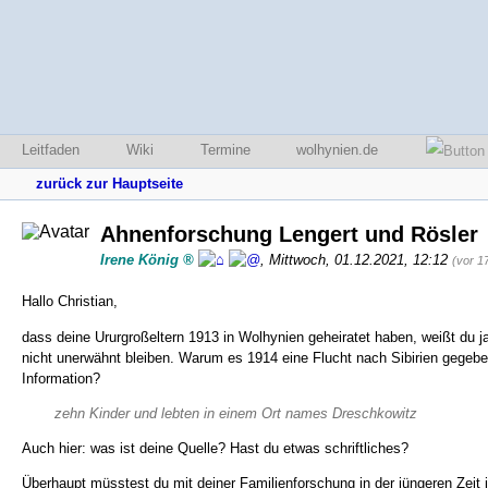
Leitfaden
Wiki
Termine
wolhynien.de
zurück zur Hauptseite
Ahnenforschung Lengert und Rösler
Irene König
,
Mittwoch, 01.12.2021, 12:12
(vor 1
Hallo Christian,
dass deine Ururgroßeltern 1913 in Wolhynien geheiratet haben, weißt du j
nicht unerwähnt bleiben. Warum es 1914 eine Flucht nach Sibirien gegeben
Information?
zehn Kinder und lebten in einem Ort names Dreschkowitz
Auch hier: was ist deine Quelle? Hast du etwas schriftliches?
Überhaupt müsstest du mit deiner Familienforschung in der jüngeren Zeit 