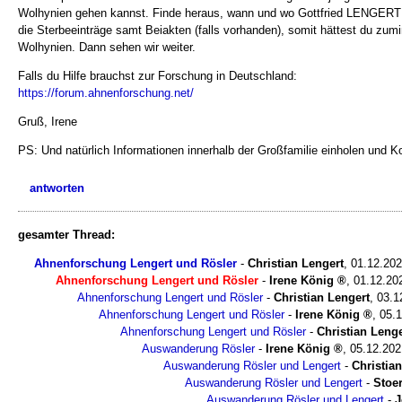
Wolhynien gehen kannst. Finde heraus, wann und wo Gottfried LENGERT 
die Sterbeeinträge samt Beiakten (falls vorhanden), somit hättest du zumi
Wolhynien. Dann sehen wir weiter.
Falls du Hilfe brauchst zur Forschung in Deutschland:
https://forum.ahnenforschung.net/
Gruß, Irene
PS: Und natürlich Informationen innerhalb der Großfamilie einholen und
antworten
gesamter Thread:
Ahnenforschung Lengert und Rösler
-
Christian Lengert
,
01.12.20
Ahnenforschung Lengert und Rösler
-
Irene König
,
01.12.20
Ahnenforschung Lengert und Rösler
-
Christian Lengert
,
03.1
Ahnenforschung Lengert und Rösler
-
Irene König
,
05.1
Ahnenforschung Lengert und Rösler
-
Christian Lenge
Auswanderung Rösler
-
Irene König
,
05.12.202
Auswanderung Rösler und Lengert
-
Christia
Auswanderung Rösler und Lengert
-
Stoe
Auswanderung Rösler und Lengert
-
J