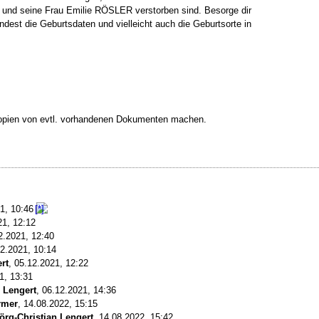
und seine Frau Emilie RÖSLER verstorben sind. Besorge dir
ndest die Geburtsdaten und vielleicht auch die Geburtsorte in
 Kopien von evtl. vorhandenen Dokumenten machen.
21, 10:46
21, 12:12
2.2021, 12:40
2.2021, 10:14
rt
,
05.12.2021, 12:22
1, 13:31
n Lengert
,
06.12.2021, 14:36
rmer
,
14.08.2022, 15:15
örg-Christian Lengert
,
14.08.2022, 15:42