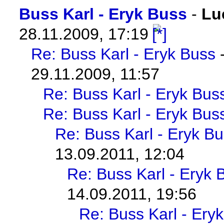
Buss Karl - Eryk Buss
-
Lu
28.11.2009, 17:19
Re: Buss Karl - Eryk Buss
29.11.2009, 11:57
Re: Buss Karl - Eryk Bus
Re: Buss Karl - Eryk Bus
Re: Buss Karl - Eryk B
13.09.2011, 12:04
Re: Buss Karl - Eryk 
14.09.2011, 19:56
Re: Buss Karl - Ery