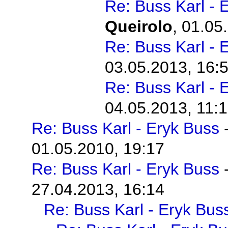
Re: Buss Karl - 
Queirolo
,
01.05
Re: Buss Karl - 
03.05.2013, 16:
Re: Buss Karl - 
04.05.2013, 11:
Re: Buss Karl - Eryk Buss
01.05.2010, 19:17
Re: Buss Karl - Eryk Buss
27.04.2013, 16:14
Re: Buss Karl - Eryk Bus