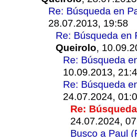
Re: Búsqueda en P
28.07.2013, 19:58
Re: Búsqueda en 
Queirolo
,
10.09.2
Re: Búsqueda e
10.09.2013, 21:
Re: Búsqueda e
24.07.2024, 01:
Re: Búsqueda
24.07.2024, 07
Busco a Paul 