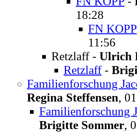
FN KOPP
-
18:28
FN KOPP
11:56
Retzlaff
-
Ulrich
Retzlaff
-
Brig
Familienforschung Jac
Regina Steffensen
,
01
Familienforschung J
Brigitte Sommer
,
0