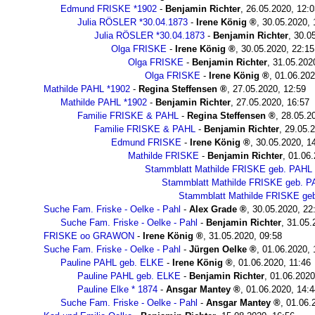
Edmund FRISKE *1902
-
Benjamin Richter
,
26.05.2020, 12:0
Julia RÖSLER *30.04.1873
-
Irene König
,
30.05.2020, 
Julia RÖSLER *30.04.1873
-
Benjamin Richter
,
30.0
Olga FRISKE
-
Irene König
,
30.05.2020, 22:15
Olga FRISKE
-
Benjamin Richter
,
31.05.202
Olga FRISKE
-
Irene König
,
01.06.202
Mathilde PAHL *1902
-
Regina Steffensen
,
27.05.2020, 12:59
Mathilde PAHL *1902
-
Benjamin Richter
,
27.05.2020, 16:57
Familie FRISKE & PAHL
-
Regina Steffensen
,
28.05.2
Familie FRISKE & PAHL
-
Benjamin Richter
,
29.05.2
Edmund FRISKE
-
Irene König
,
30.05.2020, 1
Mathilde FRISKE
-
Benjamin Richter
,
01.06.
Stammblatt Mathilde FRISKE geb. PAHL
Stammblatt Mathilde FRISKE geb. 
Stammblatt Mathilde FRISKE ge
Suche Fam. Friske - Oelke - Pahl
-
Alex Grade
,
30.05.2020, 22
Suche Fam. Friske - Oelke - Pahl
-
Benjamin Richter
,
31.05.
FRISKE oo GRAWON
-
Irene König
,
31.05.2020, 09:58
Suche Fam. Friske - Oelke - Pahl
-
Jürgen Oelke
,
01.06.2020, 
Pauline PAHL geb. ELKE
-
Irene König
,
01.06.2020, 11:46
Pauline PAHL geb. ELKE
-
Benjamin Richter
,
01.06.2020
Pauline Elke * 1874
-
Ansgar Mantey
,
01.06.2020, 14:4
Suche Fam. Friske - Oelke - Pahl
-
Ansgar Mantey
,
01.06.