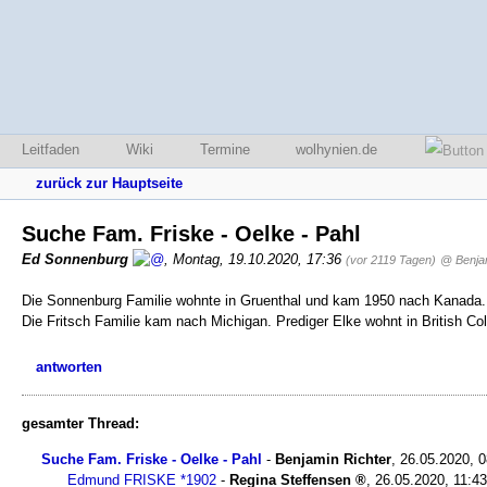
Leitfaden
Wiki
Termine
wolhynien.de
zurück zur Hauptseite
Suche Fam. Friske - Oelke - Pahl
Ed Sonnenburg
,
Montag, 19.10.2020, 17:36
(vor 2119 Tagen)
@ Benjam
Die Sonnenburg Familie wohnte in Gruenthal und kam 1950 nach Kanada.
Die Fritsch Familie kam nach Michigan. Prediger Elke wohnt in British Co
antworten
gesamter Thread:
Suche Fam. Friske - Oelke - Pahl
-
Benjamin Richter
,
26.05.2020, 
Edmund FRISKE *1902
-
Regina Steffensen
,
26.05.2020, 11:43