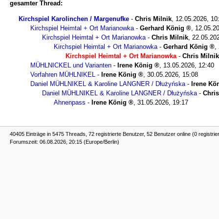
gesamter Thread:
Kirchspiel Karolinchen / Margenufke
-
Chris Milnik
,
12.05.2026, 10
Kirchspiel Heimtal + Ort Marianowka
-
Gerhard König
,
12.05.20
Kirchspiel Heimtal + Ort Marianowka
-
Chris Milnik
,
22.05.20
Kirchspiel Heimtal + Ort Marianowka
-
Gerhard König
,
Kirchspiel Heimtal + Ort Marianowka
-
Chris Milnik
MÜHLNICKEL und Varianten
-
Irene König
,
13.05.2026, 12:40
Vorfahren MÜHLNIKEL
-
Irene König
,
30.05.2026, 15:08
Daniel MÜHLNIKEL & Karoline LANGNER / Dłużyńska
-
Irene Kö
Daniel MÜHLNIKEL & Karoline LANGNER / Dłużyńska
-
Chris
Ahnenpass
-
Irene König
,
31.05.2026, 19:17
40405 Einträge in 5475 Threads, 72 registrierte Benutzer, 52 Benutzer online (0 registrie
Forumszeit: 06.08.2026, 20:15 (Europe/Berlin)