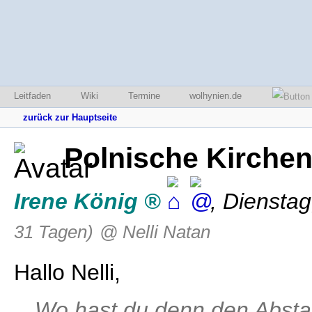
Leitfaden
Wiki
Termine
wolhynien.de
zurück zur Hauptseite
Polnische Kirche
Irene König
,
Dienstag
31 Tagen)
@ Nelli Natan
Hallo Nelli,
Wo hast du denn den Abs