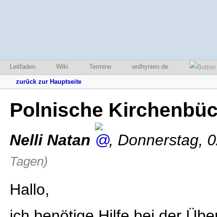
Leitfaden
Wiki
Termine
wolhynien.de
zurück zur Hauptseite
Polnische Kirchenbü
Nelli Natan
,
Donnerstag, 0
Tagen)
Hallo,
ich benötige Hilfe bei der Üb