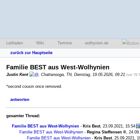
Leitfaden
Wiki
Termine
wolhynien.de
zurück zur Hauptseite
Familie BEST aus West-Wolhynien
Justin Kent
,
Chattanooga, TN
,
Dienstag, 19.05.2026, 09:21
(vor 79 
*second cousin once removed.
antworten
gesamter Thread:
Familie BEST aus West-Wolhynien
-
Kris Best
,
23.09.2021, 15:54
Familie BEST aus West-Wolhynien
-
Regina Steffensen
,
24.09
Familie BEST aus West-Wolhynien
-
Kris Best
,
25.09.2021, 1