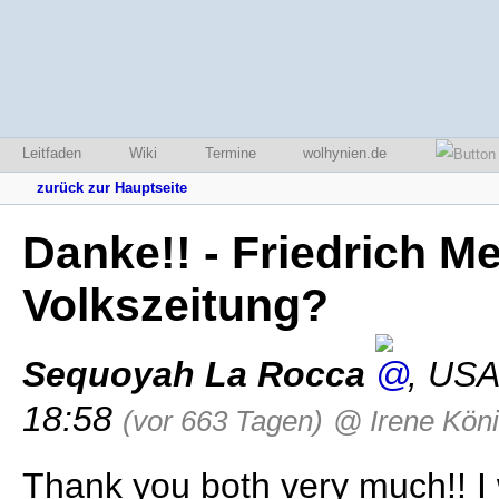
Leitfaden
Wiki
Termine
wolhynien.de
zurück zur Hauptseite
Danke!! - Friedrich Me
Volkszeitung?
Sequoyah La Rocca
,
US
18:58
(vor 663 Tagen)
@ Irene Kön
Thank you both very much!! I w