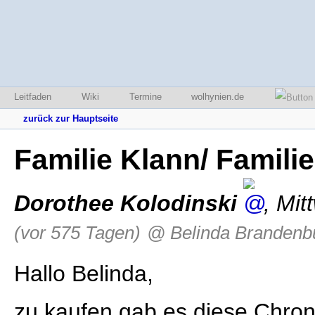
Leitfaden
Wiki
Termine
wolhynien.de
zurück zur Hauptseite
Familie Klann/ Famili
Dorothee Kolodinski
,
Mit
(vor 575 Tagen)
@ Belinda Brandenb
Hallo Belinda,
zu kaufen gab es diese Chroni