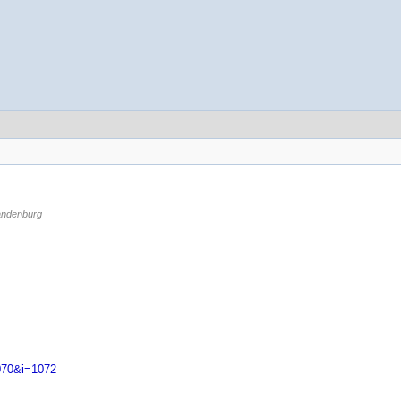
andenburg
070&i=1072