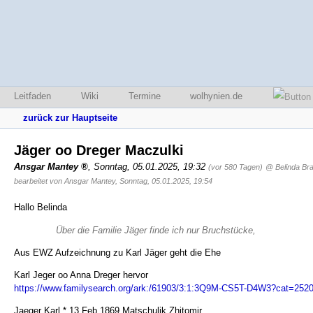
Leitfaden
Wiki
Termine
wolhynien.de
zurück zur Hauptseite
Jäger oo Dreger Maczulki
Ansgar Mantey
,
Sonntag, 05.01.2025, 19:32
(vor 580 Tagen)
@ Belinda Br
bearbeitet von Ansgar Mantey, Sonntag, 05.01.2025, 19:54
Hallo Belinda
Über die Familie Jäger finde ich nur Bruchstücke,
Aus EWZ Aufzeichnung zu Karl Jäger geht die Ehe
Karl Jeger oo Anna Dreger hervor
https://www.familysearch.org/ark:/61903/3:1:3Q9M-CS5T-D4W3?cat=252
Jaeger Karl * 13 Feb 1869 Matschulik Zhitomir