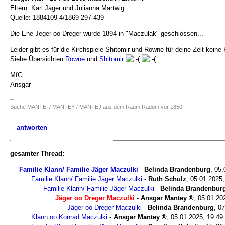
Eltern: Karl Jäger und Julianna Martwig
Quelle: 1884109-4/1869 297 439
Die Ehe Jeger oo Dreger wurde 1894 in "Maczulak" geschlossen...
Leider gibt es für die Kirchspiele Shitomir und Rowne für deine Zeit kei
Siehe Übersichten
Rowne
und
Shitomir
MfG
Ansgar
--
Suche MANTEI / MANTEY / MANTEJ aus dem Raum Radom vor 1850
antworten
gesamter Thread:
Familie Klann/ Familie Jäger Maczulki
-
Belinda Brandenburg
,
05.
Familie Klann/ Familie Jäger Maczulki
-
Ruth Schulz
,
05.01.2025,
Familie Klann/ Familie Jäger Maczulki
-
Belinda Brandenbur
Jäger oo Dreger Maczulki
-
Ansgar Mantey
,
05.01.20
Jäger oo Dreger Maczulki
-
Belinda Brandenburg
,
07
Klann oo Konrad Maczulki
-
Ansgar Mantey
,
05.01.2025, 19:49