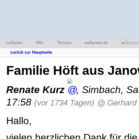
Leitfaden
Wiki
Termine
wolhynien.de
zurück zur Hauptseite
Familie Höft aus Jan
Renate Kurz
,
Simbach
,
Sa
17:58
(vor 1734 Tagen)
@ Gerhard 
Hallo,
vielen herzlichen Dank für d