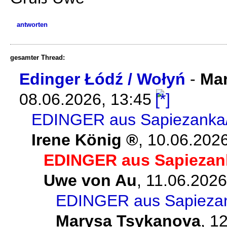
antworten
gesamter Thread:
Edinger Łódź / Wołyń
-
Ma
08.06.2026, 13:45
EDINGER aus Sapiezanka/G
Irene König
,
10.06.2026
EDINGER aus Sapiezank
Uwe von Au
,
11.06.2026
EDINGER aus Sapiezank
Marysa Tsykanova
,
12