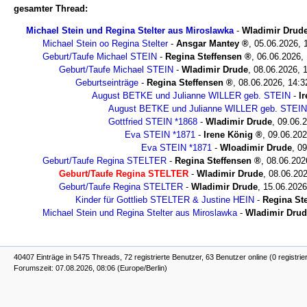
gesamter Thread:
Michael Stein und Regina Stelter aus Miroslawka
-
Wladimir Drud
Michael Stein oo Regina Stelter
-
Ansgar Mantey
,
05.06.2026, 
Geburt/Taufe Michael STEIN
-
Regina Steffensen
,
06.06.2026,
Geburt/Taufe Michael STEIN
-
Wladimir Drude
,
08.06.2026, 
Geburtseinträge
-
Regina Steffensen
,
08.06.2026, 14:3
August BETKE und Julianne WILLER geb. STEIN
-
I
August BETKE und Julianne WILLER geb. STEIN
Gottfried STEIN *1868
-
Wladimir Drude
,
09.06.2
Eva STEIN *1871
-
Irene König
,
09.06.202
Eva STEIN *1871
-
Wloadimir Drude
,
09
Geburt/Taufe Regina STELTER
-
Regina Steffensen
,
08.06.202
Geburt/Taufe Regina STELTER
-
Wladimir Drude
,
08.06.202
Geburt/Taufe Regina STELTER
-
Wladimir Drude
,
15.06.2026
Kinder für Gottlieb STELTER & Justine HEIN
-
Regina St
Michael Stein und Regina Stelter aus Miroslawka
-
Wladimir Dru
40407 Einträge in 5475 Threads, 72 registrierte Benutzer, 63 Benutzer online (0 registrie
Forumszeit: 07.08.2026, 08:06 (Europe/Berlin)