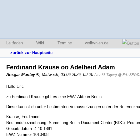
Leitfaden
Wiki
Termine
wolhynien.de
zurück zur Hauptseite
Ferdinand Krause oo Adelheid Adam
Ansgar Mantey
,
Mittwoch, 03.06.2026, 09:20
(vor 66 Tagen)
@ Eric SEWR
Hallo Eric
zu Ferdinand Krause gibt es eine EWZ Akte in Berlin.
Diese kannst du unter bestimmten Voraussetzungen unter der Referenznu
Krause, Ferdinand
Bestandsbezeichnung: Sammlung Berlin Document Center (BDC): Persone
Geburtsdatum: 4.10.1891
EWZ-Nummer 1010408