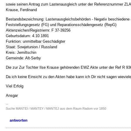
sowie seinen Antrag zum Lastenausgleich unter der Referenznummer ZL
Krause, Ferdinand
Bestandsbezeichnung: Lastenausgleichsbehörden - Negativ beschiedene o
Feststellungsgesetz (FG) und Reparationsschädengesetz (RepG)
Aktenzeichen/Registriernr. F 37-39256
Geburtsdatum: 4.10.1891
Funktion: unmittelbar Geschädigter
Staat: Sowjetunion / Russland
Kreis: Jemiltschin
Gemeinde: Alt-Serby
Die zur Zur Tochter Ilse Krause gehörenden EWZ Akte unter der Ref R 93
Da ich keine Einsicht zu den Akten habe kann ich Dir nicht sagen wieviel
Viel Erfolg
Ansgar
--
Suche MANTEI / MANTEY / MANTEJ aus dem Raum Radom vor 1850
antworten