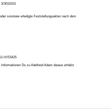
A 3/3010315
der sonstwie erledigte Feststellungsakten nach dem
61-IV/53425
e Informationen Du zu Adelheid Adam daraus erhälst.