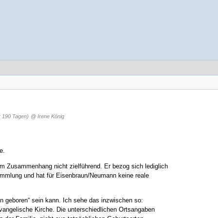
r 190 Tagen)
@ Irene König
e.
esem Zusammenhang nicht zielführend. Er bezog sich lediglich
sammlung und hat für Eisenbraun/Neumann keine reale
en geboren“ sein kann. Ich sehe das inzwischen so:
vangelische Kirche. Die unterschiedlichen Ortsangaben