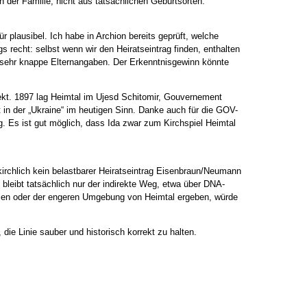
 der Familie, nicht aus tatsächlichen Geburtsorten.
r plausibel. Ich habe in Archion bereits geprüft, welche
 recht: selbst wenn wir den Heiratseintrag finden, enthalten
ur sehr knappe Elternangaben. Der Erkenntnisgewinn könnte
rekt. 1897 lag Heimtal im Ujesd Schitomir, Gouvernement
 in der „Ukraine“ im heutigen Sinn. Danke auch für die GOV-
ng. Es ist gut möglich, dass Ida zwar zum Kirchspiel Heimtal
kirchlich kein belastbarer Heiratseintrag Eisenbraun/Neumann
 bleibt tatsächlich nur der indirekte Weg, etwa über DNA-
ien oder der engeren Umgebung von Heimtal ergeben, würde
die Linie sauber und historisch korrekt zu halten.