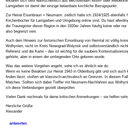
erklären sich sehr wahrscheinlich aus wechselnden Wohn- oder Meldeorten
Lamgarben ist damit der einzige belastbare kirchliche Bezugspunkt.
Zur Heirat Eisenbraun × Neumann: zeitlich halte ich 1924/1925 ebenfalls fü
Kirchenbücher für Lamgarben und Umgebung online sind. Du hast allerdings
die Trauregister dieser Region in den 1920er Jahren häufig keine oder n
also begrenzt sein.
Auch dein Hinweis zur historischen Einordnung von Heimtal ist völlig kor
Wolhynien, nicht im Kreis Nowograd-Wolynsk und selbstverständlich nicht
Referenz und die Karte – das ist wichtig für die saubere Kontextualisieru
gehörte, aber in einem der umliegenden Orte geboren wurde.
Was das weitere Vorgehen angeht, sehe ich es ähnlich wie du:
Wenn es keine Beiakten zur Heirat 1943 in Oldenburg gibt und sich auch 
finden lässt, stoßen wir klassisch-archivalisch an Grenzen. In diesem Fall
Matches. Sollten sich dabei Treffer mit Neumann-Nachfahren aus Wolhyn
ich diese Verbindungen gezielt überprüfen.
Vielen Dank nochmals für deine kritischen Anmerkungen – sie helfen sehr, 
Herzliche Grüße
Alexander
antworten