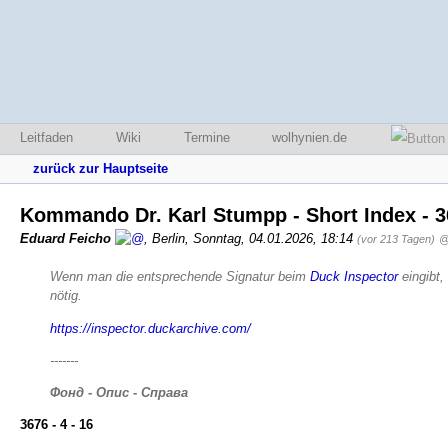
Leitfaden
Wiki
Termine
wolhynien.de
zurück zur Hauptseite
Kommando Dr. Karl Stumpp - Short Index - 36
Eduard Feicho
,
Berlin
,
Sonntag, 04.01.2026, 18:14
(vor 213 Tagen)
@
Wenn man die entsprechende Signatur beim
Duck Inspector
eingibt,
nötig.
https://inspector.duckarchive.com/
-------
Фонд - Опис - Справа
3676 - 4 - 16