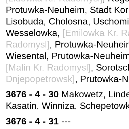
Protuwka-Neuheim, Stadt Kor
Lisobuda, Cholosna, Uschomi
Wesselowka,
[Emilowka Kr. R
Radomysl]
, Protuwka-Neuheim
Wiesental, Prutowka-Neuheim
[Malin Kr. Radomysl]
, Sorots
Dnjepopetrowsk]
, Prutowka-N
3676 - 4 - 30
Makowetz, Linde
Kasatin, Winniza, Schepetow
3676 - 4 - 31
---