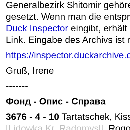
Generalbezirk Shitomir gehör
gesetzt. Wenn man die entsp
Duck Inspector
eingibt, erhä
Link. Eingabe des Archivs ist n
https://inspector.duckarchive
Gruß, Irene
-------
Фонд - Опис - Справа
3676 - 4 - 10
Tartatschek, Kis
[Lidowka Kr. Radomysl]
, Rog