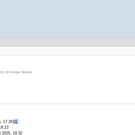
en)
@ Ansgar Mantey
5, 17:28
18:23
3.2025, 19:32