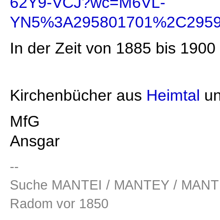
62Y9-VCJ?wc=M6VL-
YN5%3A295801701%2C2959
In der Zeit von 1885 bis 1900 
Kirchenbücher aus
Heimtal
u
MfG
Ansgar
--
Suche MANTEI / MANTEY / MANT
Radom vor 1850