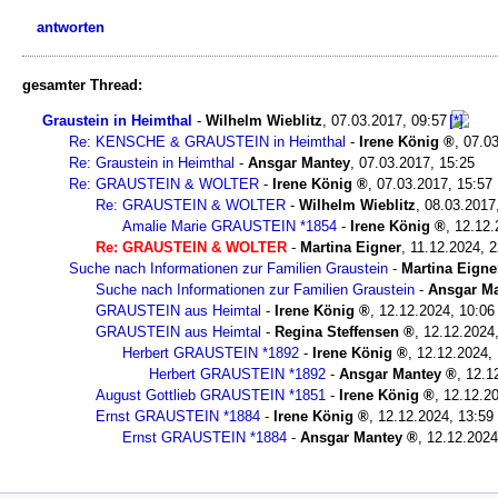
antworten
gesamter Thread:
Graustein in Heimthal
-
Wilhelm Wieblitz
,
07.03.2017, 09:57
Re: KENSCHE & GRAUSTEIN in Heimthal
-
Irene König
,
07.03
Re: Graustein in Heimthal
-
Ansgar Mantey
,
07.03.2017, 15:25
Re: GRAUSTEIN & WOLTER
-
Irene König
,
07.03.2017, 15:57
Re: GRAUSTEIN & WOLTER
-
Wilhelm Wieblitz
,
08.03.2017
Amalie Marie GRAUSTEIN *1854
-
Irene König
,
12.12.
Re: GRAUSTEIN & WOLTER
-
Martina Eigner
,
11.12.2024, 2
Suche nach Informationen zur Familien Graustein
-
Martina Eigne
Suche nach Informationen zur Familien Graustein
-
Ansgar M
GRAUSTEIN aus Heimtal
-
Irene König
,
12.12.2024, 10:06
GRAUSTEIN aus Heimtal
-
Regina Steffensen
,
12.12.2024
Herbert GRAUSTEIN *1892
-
Irene König
,
12.12.2024,
Herbert GRAUSTEIN *1892
-
Ansgar Mantey
,
12.1
August Gottlieb GRAUSTEIN *1851
-
Irene König
,
12.12.20
Ernst GRAUSTEIN *1884
-
Irene König
,
12.12.2024, 13:59
Ernst GRAUSTEIN *1884
-
Ansgar Mantey
,
12.12.2024