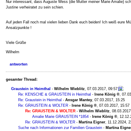
Nur interessant, dass Auguste Wess (die Mutter meiner Marie Amalie) sche
Justine verheiratet zu sein schien.
Auf jeden Fall noch mal vielen lieben Dank euch beiden! Ich weiß eure Mü
Ansatzpunkte !
Viele Grüße
Wilhelm
antworten
gesamter Thread:
Graustein in Heimthal
-
Wilhelm Wieblitz
,
07.03.2017, 09:57
Re: KENSCHE & GRAUSTEIN in Heimthal
-
Irene König
,
07.03
Re: Graustein in Heimthal
-
Ansgar Mantey
,
07.03.2017, 15:25
Re: GRAUSTEIN & WOLTER
-
Irene König
,
07.03.2017, 15:57
Re: GRAUSTEIN & WOLTER
-
Wilhelm Wieblitz
,
08.03.2017
Amalie Marie GRAUSTEIN *1854
-
Irene König
,
12.12.
Re: GRAUSTEIN & WOLTER
-
Martina Eigner
,
11.12.2024, 2
Suche nach Informationen zur Familien Graustein
-
Martina Eigne