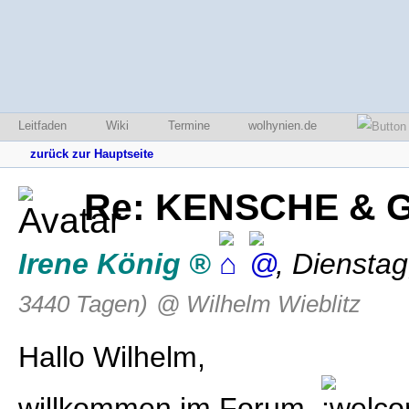
Leitfaden
Wiki
Termine
wolhynien.de
zurück zur Hauptseite
Re: KENSCHE & G
Irene König
,
Dienstag
3440 Tagen)
@ Wilhelm Wieblitz
Hallo Wilhelm,
willkommen im Forum.