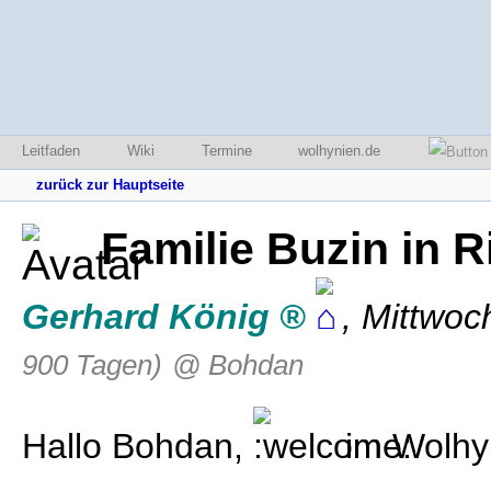
Leitfaden
Wiki
Termine
wolhynien.de
zurück zur Hauptseite
Familie Buzin in 
Gerhard König
,
Mittwoc
900 Tagen)
@ Bohdan
Hallo Bohdan,
im Wolhy