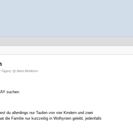
n
0 Tagen)
@ Marit Mehlhorn
TAY suchen.
st du allerdings nur Taufen von vier Kindern und zwei
at die Familie nur kurzzeitig in Wolhynien gelebt, jedenfalls