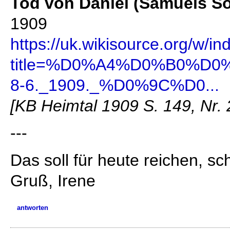
Tod von Daniel (Samuels S
1909
https://uk.wikisource.org/w/i
title=%D0%A4%D0%B0%D
8-6._1909._%D0%9C%D0...
[KB Heimtal 1909 S. 149, Nr. 
---
Das soll für heute reichen, sc
Gruß, Irene
antworten