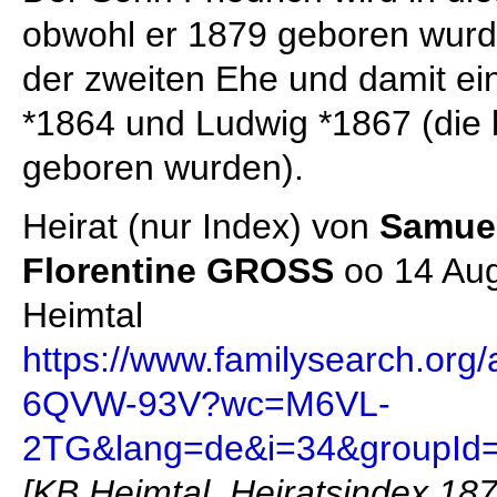
obwohl er 1879 geboren wurde
der zweiten Ehe und damit ei
*1864 und Ludwig *1867 (die 
geboren wurden).
Heirat (nur Index) von
Samue
Florentine GROSS
oo 14 Aug
Heimtal
https://www.familysearch.org
6QVW-93V?wc=M6VL-
2TG&lang=de&i=34&groupId
[KB Heimtal, Heiratsindex 187