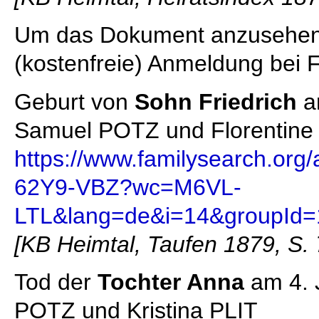
Um das Dokument anzusehen,
(kostenfreie) Anmeldung bei 
Geburt von
Sohn Friedrich
am
Samuel POTZ und Florentine
https://www.familysearch.org
62Y9-VBZ?wc=M6VL-
LTL&lang=de&i=14&groupId
[KB Heimtal, Taufen 1879, S. 
Tod der
Tochter Anna
am 4. 
POTZ und Kristina PLIT