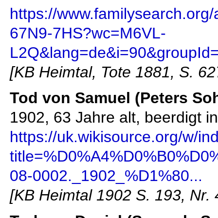
https://www.familysearch.org
67N9-7HS?wc=M6VL-
L2Q&lang=de&i=90&groupId
[KB Heimtal, Tote 1881, S. 62
Tod von Samuel (Peters S
1902, 63 Jahre alt, beerdigt i
https://uk.wikisource.org/w/i
title=%D0%A4%D0%B0%D
08-0002._1902_%D1%80...
[KB Heimtal 1902 S. 193, Nr. 