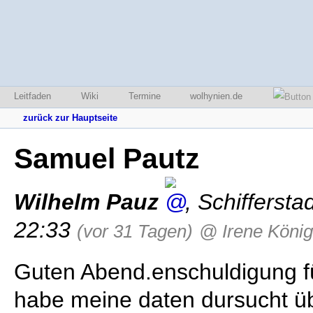
Leitfaden
Wiki
Termine
wolhynien.de
zurück zur Hauptseite
Samuel Pautz
Wilhelm Pauz
,
Schiffersta
22:33
(vor 31 Tagen)
@ Irene König
Guten Abend.enschuldigung fü
habe meine daten dursucht ü