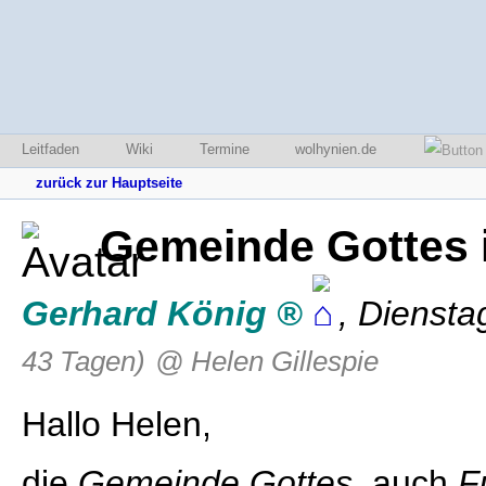
Leitfaden
Wiki
Termine
wolhynien.de
zurück zur Hauptseite
Gemeinde Gottes 
Gerhard König
,
Diensta
43 Tagen)
@ Helen Gillespie
Hallo Helen,
die
Gemeinde Gottes
, auch
F