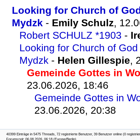
Looking for Church of God
Mydzk
-
Emily Schulz
,
12.0
Robert SCHULZ *1903
-
I
Looking for Church of God
Mydzk
-
Helen Gillespie
,
Gemeinde Gottes in Wo
23.06.2026, 18:46
Gemeinde Gottes in Wo
23.06.2026, 20:38
40399 Einträge in 5475 Threads, 72 registrierte Benutzer, 39 Benutzer online (0 registrie
Forumszeit: 06.08.2026, 06:18 (Europe/Berlin)