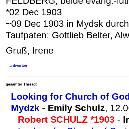
FELDBERG, beide evang.-luth
*02 Dec 1903
~09 Dec 1903 in Mydsk durch
Taufpaten: Gottlieb Belter, Al
Gruß, Irene
antworten
gesamter Thread:
Looking for Church of God
Mydzk
-
Emily Schulz
,
12.0
Robert SCHULZ *1903
-
I