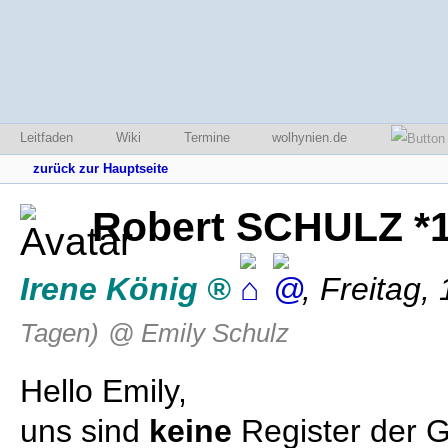
Leitfaden
Wiki
Termine
wolhynien.de
zurück zur Hauptseite
Robert SCHULZ *
Irene König
,
Freitag,
Tagen)
@ Emily Schulz
Hello Emily,
uns sind
keine
Register der 