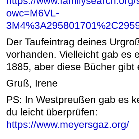
https://www.familysearch.org
owc=M6VL-
3M4%3A295801701%2C2959
Der Taufeintrag deines Urgroßv
vorhanden. Vielleicht gab es
1885, aber diese Bücher gibt 
Gruß, Irene
PS: In Westpreußen gab es kei
du leicht überprüfen:
https://www.meyersgaz.org/