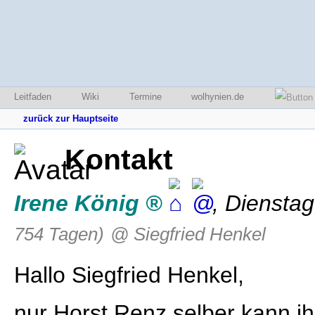
Leitfaden
Wiki
Termine
wolhynien.de
zurück zur Hauptseite
Kontakt
Irene König
,
Dienstag
754 Tagen)
@ Siegfried Henkel
Hallo Siegfried Henkel,
nur Horst Renz selber kann i