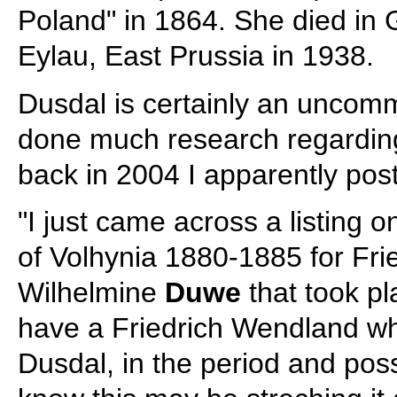
Poland" in 1864. She died in G
Eylau, East Prussia in 1938.
Dusdal is certainly an uncom
done much research regarding
back in 2004 I apparently post
"I just came across a listing 
of Volhynia 1880-1885 for Fr
Wilhelmine
Duwe
that took pl
have a Friedrich Wendland w
Dusdal, in the period and poss