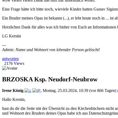
wow vielen vielen Dank das hilft mir unheimlich weiter.
Eine Frage hätte ich bitte noch, wieviele Kinder hatten Gustav Sigi
Ein Bruder meines Opas ist bekannt (...), er lebt heute noch in ... is
Herzlichen Dank für alles was ich bisher von Euch an Informatione
LG Kerstin
---
Admin: Name und Wohnort von lebender Person gelöscht!
antworten
2176 Views
BRZOSKA Ksp. Neudorf-Neubrow
Irene König
,
Montag, 25.03.2024, 10:39
(vor 866 Tagen)
Hallo Kerstin,
hast du dir die Seite mit der Übersicht zu den Kirchenbüchern nich
und Wohnort des Bruders deines Opas habe ich aus Datenschutzgründ