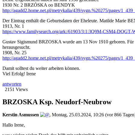
1930 Nr. 2 BRZÓSKA oo BENDYK
http://agadd2.home.net.pl/metrykalia/439/sygn.%20275/pages/1_43
Der Eintrag enthält die Geburtsdaten der Eheleute. Matilde Ma
1913, Nr. 1
https://www.familysearch.org/ark:/61903/3:1:3Q9M-CSM4-DQGT
Gustav Sigismund BRZOSKA wurde am 13 Nov 1910 geboren. Für die
herausgesucht.
1908, Nr. 25
http://agadd2.home.net.pl/metrykalia/439/sygn.%20275/pages/1_43
Damit solltest du weiter arbeiten können.
Viel Erfolg! Irene
antworten
2151 Views
BRZOSKA Ksp. Neudorf-Neubrow
Kerstin Asmussen
,
Montag, 25.03.2024, 10:26
(vor 866 Tagen
Hallo Irene,