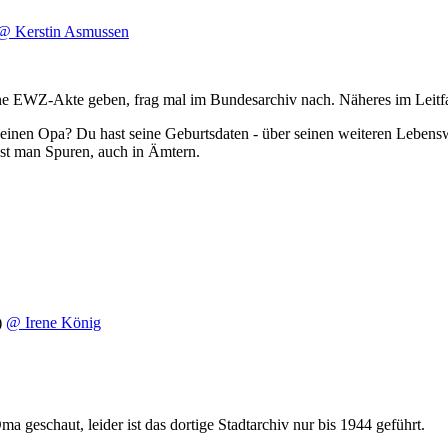
@ Kerstin Asmussen
eine EWZ-Akte geben, frag mal im Bundesarchiv nach. Näheres im Leitf
deinen Opa? Du hast seine Geburtsdaten - über seinen weiteren Lebens
sst man Spuren, auch in Ämtern.
)
@ Irene König
a geschaut, leider ist das dortige Stadtarchiv nur bis 1944 geführt.