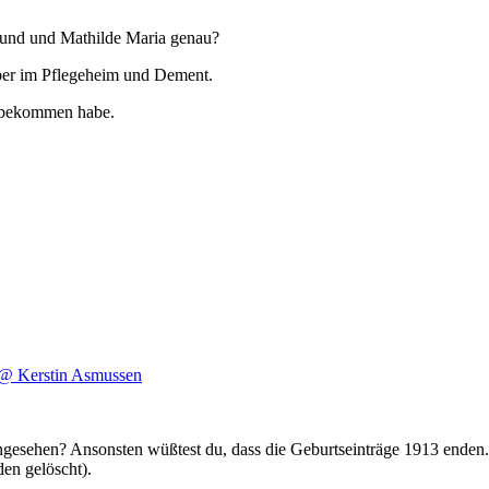
smund und Mathilde Maria genau?
t aber im Pflegeheim und Dement.
n bekommen habe.
@ Kerstin Asmussen
t angesehen? Ansonsten wüßtest du, dass die Geburtseinträge 1913 en
en gelöscht).