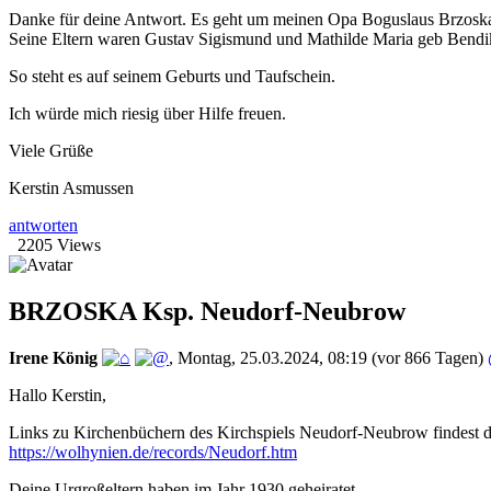
Danke für deine Antwort. Es geht um meinen Opa Boguslaus Brzosk
Seine Eltern waren Gustav Sigismund und Mathilde Maria geb Bendi
So steht es auf seinem Geburts und Taufschein.
Ich würde mich riesig über Hilfe freuen.
Viele Grüße
Kerstin Asmussen
antworten
2205 Views
BRZOSKA Ksp. Neudorf-Neubrow
Irene König
,
Montag, 25.03.2024, 08:19
(vor 866 Tagen)
Hallo Kerstin,
Links zu Kirchenbüchern des Kirchspiels Neudorf-Neubrow findest d
https://wolhynien.de/records/Neudorf.htm
Deine Urgroßeltern haben im Jahr 1930 geheiratet.