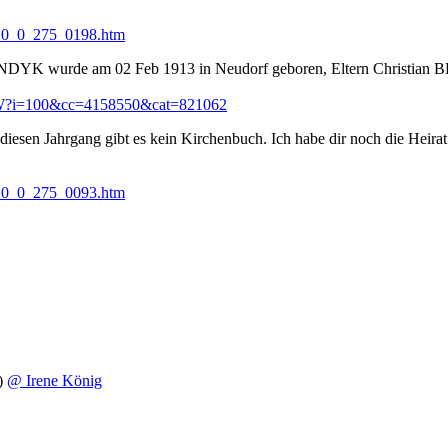
9_0_0_275_0198.htm
rie BENDYK wurde am 02 Feb 1913 in Neudorf geboren, Eltern Chr
-W?i=100&cc=4158550&cat=821062
sen Jahrgang gibt es kein Kirchenbuch. Ich habe dir noch die Hei
9_0_0_275_0093.htm
)
@ Irene König