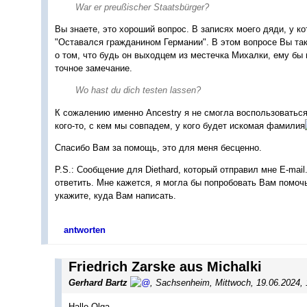
War er preußischer Staatsbürger?
Вы знаете, это хороший вопрос. В записях моего дяди, у ко
"Оставался гражданином Германии". В этом вопросе Вы так
о том, что будь он выходцем из местечка Михалки, ему бы
точное замечание.
Wo hast du dich testen lassen?
К сожалению именно Ancestry я не смогла воспользоваться
кого-то, с кем мы совпадем, у кого будет искомая фамилия
Спасибо Вам за помощь, это для меня бесценно.
P.S.: Сообщение для Diethard, который отправил мне E-mail
ответить. Мне кажется, я могла бы попробовать Вам помоч
укажите, куда Вам написать.
antworten
Friedrich Zarske aus Michalki
Gerhard Bartz
,
Sachsenheim
,
Mittwoch, 19.06.2024,
Hallo Olga,