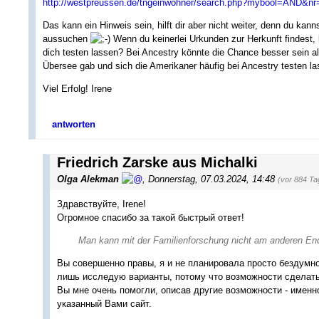
http://westpreussen.de/tngeinwohner/search.php?mybool=AND&n
Das kann ein Hinweis sein, hilft dir aber nicht weiter, denn du ka
aussuchen
Wenn du keinerlei Urkunden zur Herkunft findest,
dich testen lassen? Bei Ancestry könnte die Chance besser sein 
Übersee gab und sich die Amerikaner häufig bei Ancestry testen la
Viel Erfolg! Irene
antworten
Friedrich Zarske aus Michalki
Olga Alekman
,
Donnerstag, 07.03.2024, 14:48
(vor 884 Ta
Здравствуйте, Irene!
Огромное спасибо за такой быстрый ответ!
Man kann mit der Familienforschung nicht am anderen End
Вы совершенно правы, я и не планировала просто бездумн
лишь исследую варианты, потому что возможности сделат
Вы мне очень помогли, описав другие возможности - именно
указанный Вами сайт.