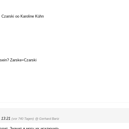
l Czarski oo Karoline Kühn
n sein? Zarske=Czarski
, 13:21
(vor 740 Tagen)
@ Gerhard Bartz
одит. Значит я могу их исключить.