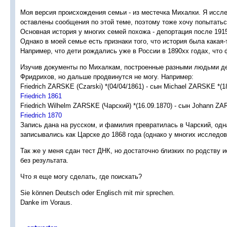
Моя версия происхождения семьи - из местечка Михалки. Я иссл
оставлены сообщения по этой теме, поэтому тоже хочу попытатьс
Основная история у многих семей похожа - депортация после 191
Однако в моей семье есть признаки того, что история была какая-т
Например, что дети рождались уже в России в 1890хх годах, что
Изучив документы по Михалкам, построенные разными людьми де
Фридрихов, но дальше продвинутся не могу. Например:
Friedrich ZARSKE (Czarski) *(04/04/1861) - сын Michael ZARSKE *(1
Friedrich 1861
Friedrich Wilhelm ZARSKE (Чарский) *(16.09.1870) - сын Johann Z
Friedrich 1870
Запись дана на русском, и фамилия превратилась в Чарский, одна
записывались как Царске до 1868 года (однако у многих исследов
Так же у меня сдан тест ДНК, но достаточно близких по родству 
без результата.
Что я еще могу сделать, где поискать?
Sie können Deutsch oder Englisch mit mir sprechen.
Danke im Voraus.