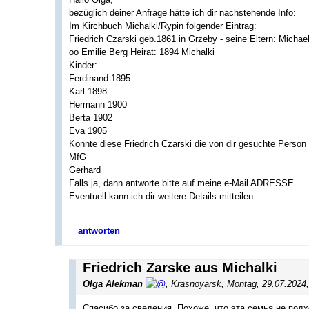
bezüglich deiner Anfrage hätte ich dir nachstehende Info:
Im Kirchbuch Michalki/Rypin folgender Eintrag:
Friedrich Czarski geb.1861 in Grzeby - seine Eltern: Michae
oo Emilie Berg Heirat: 1894 Michalki
Kinder:
Ferdinand 1895
Karl 1898
Hermann 1900
Berta 1902
Eva 1905
Könnte diese Friedrich Czarski die von dir gesuchte Perso
MfG
Gerhard
Falls ja, dann antworte bitte auf meine e-Mail ADRESSE
Eventuell kann ich dir weitere Details mitteilen.
antworten
Friedrich Zarske aus Michalki
Olga Alekman
,
Krasnoyarsk
,
Montag, 29.07.2024
Спасибо за сведения. Похоже, что эта семья не подх