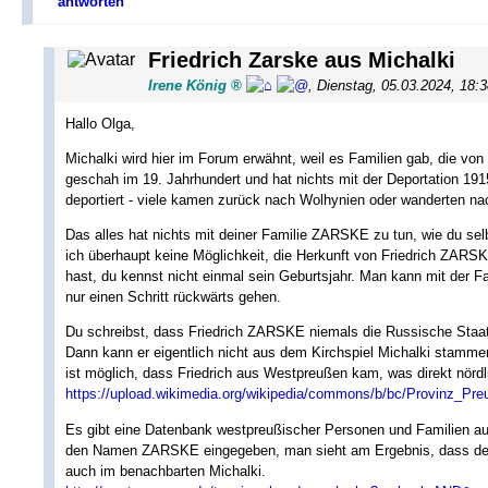
antworten
Friedrich Zarske aus Michalki
Irene König
,
Dienstag, 05.03.2024, 18:
Hallo Olga,
Michalki wird hier im Forum erwähnt, weil es Familien gab, die v
geschah im 19. Jahrhundert und hat nichts mit der Deportation 19
deportiert - viele kamen zurück nach Wolhynien oder wanderten n
Das alles hat nichts mit deiner Familie ZARSKE zu tun, wie du selb
ich überhaupt keine Möglichkeit, die Herkunft von Friedrich ZARSK
hast, du kennst nicht einmal sein Geburtsjahr. Man kann mit der 
nur einen Schritt rückwärts gehen.
Du schreibst, dass Friedrich ZARSKE niemals die Russische Staa
Dann kann er eigentlich nicht aus dem Kirchspiel Michalki stamm
ist möglich, dass Friedrich aus Westpreußen kam, was direkt nördli
https://upload.wikimedia.org/wikipedia/commons/b/bc/Provinz_Pr
Es gibt eine Datenbank westpreußischer Personen und Familien au
den Namen ZARSKE eingegeben, man sieht am Ergebnis, dass der 
auch im benachbarten Michalki.