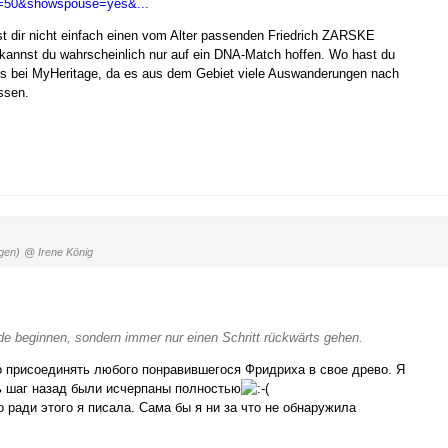
r=50&showspouse=yes&...
nnst dir nicht einfach einen vom Alter passenden Friedrich ZARSKE
 kannst du wahrscheinlich nur auf ein DNA-Match hoffen. Wo hast du
als bei MyHeritage, da es aus dem Gebiet viele Auswanderungen nach
ssen.
gen)
@ Irene König
e beginnen, sondern immer nur einen Schritt rückwärts gehen.
о присоединять любого понравившегося Фридриха в свое древо. Я
ь шаг назад были исчерпаны полностью
 ради этого я писала. Сама бы я ни за что не обнаружила