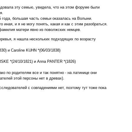
едовала эту семью, увидела, что на этом форуме были
я.
5 года, большая часть семьи оказалась на Волыни.
о иная, и я не могу понять, какая и как с этим разобраться.
 фамилия матери явно из поволжских немцев.
ревья, я нашла нескольких подходящих по возрасту
830) и Caroline KUHN *(06/03/1838)
ARSKE *(24/10/1821) и Anna PANTER *(1826)
ко по родителям все и так понятно - на латинице они
ателей этой персоны нет в древах).
исследователей с совпадениями нет, поэтому тут тоже пока