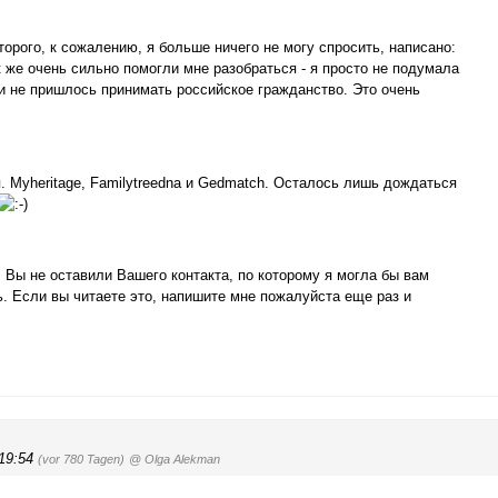
торого, к сожалению, я больше ничего не могу спросить, написано:
 же очень сильно помогли мне разобраться - я просто не подумала
 и не пришлось принимать российское гражданство. Это очень
. Myheritage, Familytreedna и Gedmatch. Осталось лишь дождаться
. Вы не оставили Вашего контакта, по которому я могла бы вам
ь. Если вы читаете это, напишите мне пожалуйста еще раз и
 19:54
(vor 780 Tagen)
@ Olga Alekman