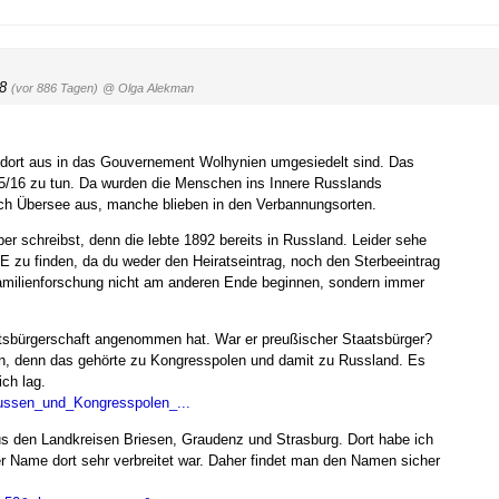
38
(vor 886 Tagen)
@ Olga Alekman
on dort aus in das Gouvernement Wolhynien umgesiedelt sind. Das
15/16 zu tun. Da wurden die Menschen ins Innere Russlands
ach Übersee aus, manche blieben in den Verbannungsorten.
er schreibst, denn die lebte 1892 bereits in Russland. Leider sehe
E zu finden, da du weder den Heiratseintrag, noch den Sterbeeintrag
Familienforschung nicht am anderen Ende beginnen, sondern immer
tsbürgerschaft angenommen hat. War er preußischer Staatsbürger?
en, denn das gehörte zu Kongresspolen und damit zu Russland. Es
ch lag.
eussen_und_Kongresspolen_...
s den Landkreisen Briesen, Graudenz und Strasburg. Dort habe ich
Name dort sehr verbreitet war. Daher findet man den Namen sicher