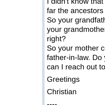
I didn't know tha
far the ancestor
So your grandfath
your grandmother
right?
So your mother c
father-in-law. D
can I reach out t
Greetings
Christian
----