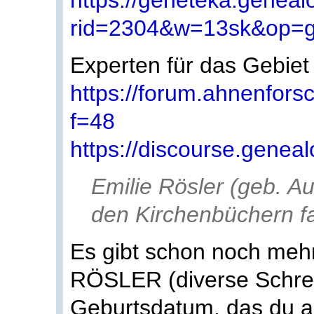
https://geneteka.geneal
rid=2304&w=13sk&op=g
Experten für das Gebiet 
https://forum.ahnenfors
f=48
https://discourse.geneal
Emilie Rösler (geb. Au
den Kirchenbüchern fa
Es gibt schon noch mehr
RÖSLER (diverse Schreib
Geburtsdatum, das du a