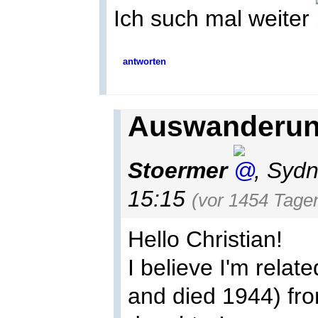
Ich such mal weiter
antworten
Auswanderung
Stoermer
,
Sydn
15:15
(vor 1454 Tage
Hello Christian!
I believe I'm relat
and died 1944) fr