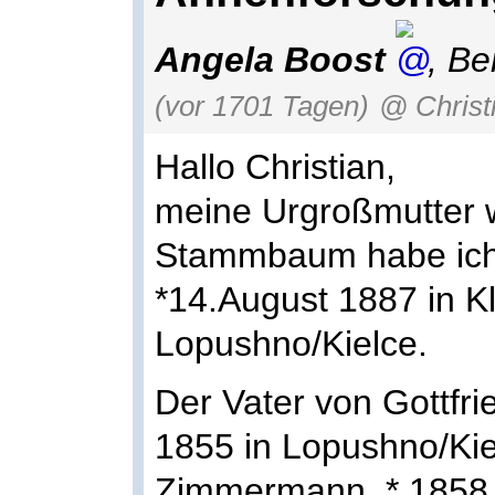
Angela Boost
,
Ber
(vor 1701 Tagen)
@ Christ
Hallo Christian,
meine Urgroßmutter 
Stammbaum habe ich 
*14.August 1887 in K
Lopushno/Kielce.
Der Vater von Gottfri
1855 in Lopushno/Kie
Zimmermann, * 1858 