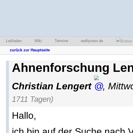
Leitfaden
Wiki
Termine
wolhynien.de
zurück zur Hauptseite
Ahnenforschung Len
Christian Lengert
,
Mittw
1711 Tagen)
Hallo,
ich bin auf der Suche nach 