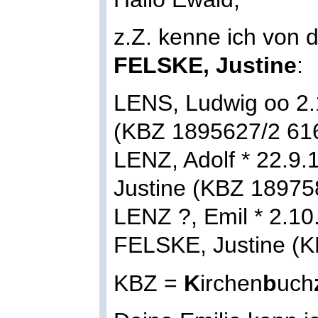
z.Z. kenne ich von 
FELSKE, Justine
:
LENS, Ludwig oo 2.
(KBZ 1895627/2 61
LENZ, Adolf * 22.9
Justine (KBZ 18975
LENZ ?, Emil * 2.1
FELSKE, Justine (K
KBZ =
K
irchen
b
uch