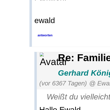
ewald
antworten
Re: Famil
Gerhard Köni
(vor 6367 Tagen)
@ Ewal
Weißt du vielleic
Hallo Ewald,