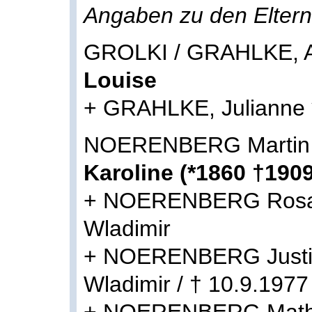
Angaben zu den Eltern
GROLKI / GRAHLKE, A
Louise
+ GRAHLKE, Julianne 
NOERENBERG Martin 
Karoline (*1860 †1909
+ NOERENBERG Rosali
Wladimir
+ NOERENBERG Justin
Wladimir / † 10.9.197
+ NOERENBERG Mathil