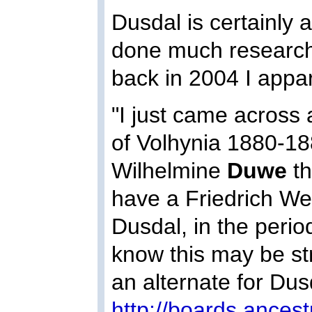
Dusdal is certainly
done much research
back in 2004 I appar
"I just came across 
of Volhynia 1880-18
Wilhelmine
Duwe
th
have a Friedrich W
Dusdal, in the perio
know this may be str
an alternate for Dus
http://boards.ance