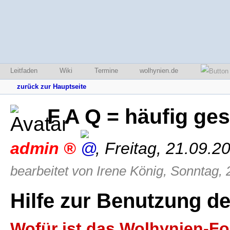
Leitfaden
Wiki
Termine
wolhynien.de
zurück zur Hauptseite
F A Q = häufig ges
admin
,
Freitag, 21.09.2
bearbeitet von Irene König, Sonntag, 
Hilfe zur Benutzung d
Wofür ist das Wolhynien-F