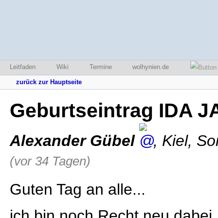
Leitfaden
Wiki
Termine
wolhynien.de
zurück zur Hauptseite
Geburtseintrag IDA J
Alexander Gübel
,
Kiel
,
So
(vor 34 Tagen)
Guten Tag an alle...
ich bin noch Recht neu dabei,