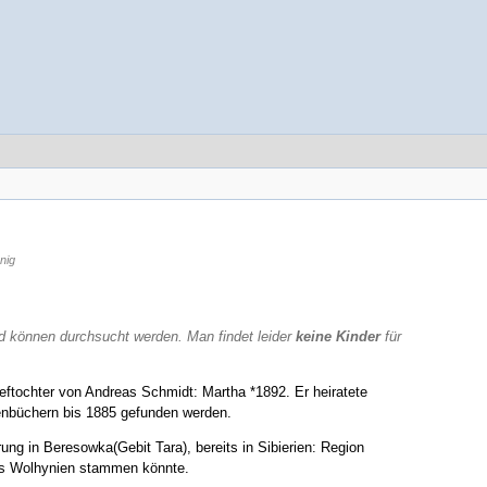
nig
nd können durchsucht werden. Man findet leider
keine Kinder
für
ftochter von Andreas Schmidt: Martha *1892. Er heiratete
enbüchern bis 1885 gefunden werden.
ung in Beresowka(Gebit Tara), bereits in Sibierien: Region
aus Wolhynien stammen könnte.