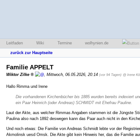
Leitfaden
Wiki
Termine
wolhynien.de
zurück zur Hauptseite
Familie APPELT
Wiktor Zilke
,
Mittwoch, 06.05.2026, 20:14
(vor 94 Tagen)
@ Irene Kö
Hallo Rimma und Irene
Die vorhandenen Kirchenbücher bis 1885 wurden bereits indexiert u
ein Paar Heinrich (oder Andreas) SCHMIDT mit Ehefrau Pauline.
Laut der Akte, aus welcher Rimmas Angaben stammen ist die Jüngste Stie
Paulina also nach 1892 deswegen kann das Paar auch nicht in den Kirch
Und noch etwas: Die Familie von Andreas Schmidt lebte vor der Registrier
Akmolinsk uesd Omsk. Die Akte gibt kein Hinweis her, das die Familie 