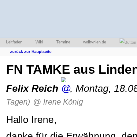
Leitfaden
Wiki
Termine
wolhynien.de
zurück zur Hauptseite
FN TAMKE aus Linden
Felix Reich
,
Montag, 18.0
Tagen)
@ Irene König
Hallo Irene,
danke für die Erwähnung, den