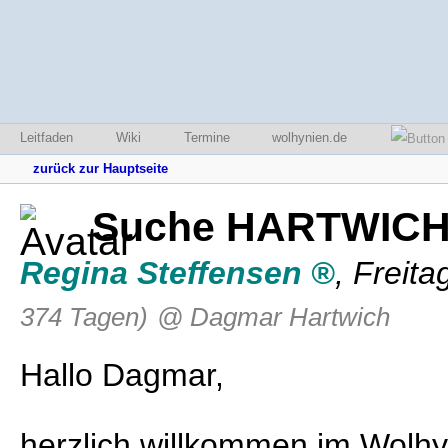
Leitfaden
Wiki
Termine
wolhynien.de
zurück zur Hauptseite
Suche HARTWIC
Regina Steffensen
,
Freita
374 Tagen)
@ Dagmar Hartwich
Hallo Dagmar,
herzlich willkommen im Wolh