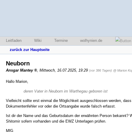
Leitfaden
Wiki
Termine
wolhynien.de
zurück zur Hauptseite
Neuborn
Ansgar Mantey
,
Mittwoch, 16.07.2025, 19:29
(vor 386 Tagen)
@ Marion Koj
Hallo Marion,
deren Vater in Neuborn im Warthegau geboren ist
Vielleicht sollte erst einmal die Möglichkeit ausgeschlossen werden, dass 
Dokumentenfehler vor oder die Ortsangabe wurde falsch erfasst.
Ist dir der Name und das Geburtsdatum der erwähnten Person bekannt? 
Shitomir sofern vorhanden und die EWZ Unterlagen prüfen.
MfG